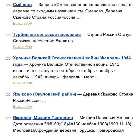
Смёново
— Запрос «Смёново» перенаправляется сюда; о
124
деревне со сходным названием см. Сменово. Деревня
Смёново Страна РоссияРоссия …
Википедия
Турбинное сельское поселение
— Страна Россия Статус
125
Сельское поселение Входит в …
Википедия
Хроника Великой Отечественной войны/Февраль 1944
126
года
— Хроника Великой Отечественной войны 1941:
июнь · июль · август · сентябрь · октябрь · ноябрь ·
декабрь · 1942: январь · февраль · март · …
Википедия
Языково (Окуловский район)
— Деревня Языково Страна
127
РоссияРоссия …
Википедия
Яковлев, Михаил Павлович
— Михаил Павлович Яковлев
128
Дата рождения 5&#160;(18)&#160;ноября 1903(1903 11 18)
Место&#160;рождения деревня Горушка, Новгородская