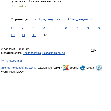
губерния, Российская империя …
Википедия
Страницы
←
Предыдущая
Следующая
→
1
2
3
4
5
6
7
8
9
10
11
12
13
© Академик, 2000-2026
18+
Обратная связь:
Техподдержка
,
Реклама на сайте
👣 Путешествия
Экспорт словарей на сайты
, сделанные на PHP,
Joomla,
Drupal,
WordPress, MODx.